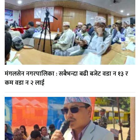
मंगलसेन नगरपालिका : सबैभन्दा बढी बजेट वडा न १३ र
कम वडा न २ लाई