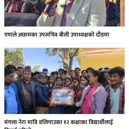
एमाले अछामका उपसचिव बीसी उपाध्यक्षको दौडमा
मंगला नेरा मावि वलिगाउका १२ कक्षाका विद्यार्थीलाई