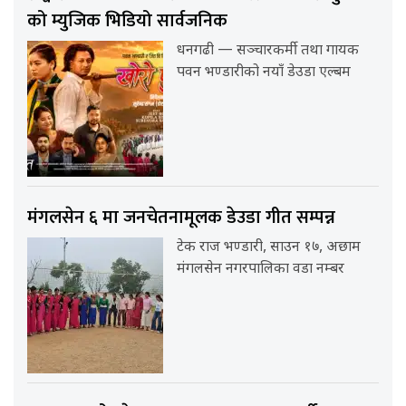
को म्युजिक भिडियो सार्वजनिक
धनगढी — सञ्चारकर्मी तथा गायक
पवन भण्डारीको नयाँ डेउडा एल्बम
मंगलसेन ६ मा जनचेतनामूलक डेउडा गीत सम्पन्न
टेक राज भण्डारी, साउन १७, अछाम
मंगलसेन नगरपालिका वडा नम्बर