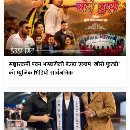
सञ्चारकर्मी पवन भण्डारीको डेउडा एल्बम ‘खोरो फुट्यो’
को म्युजिक भिडियो सार्वजनिक