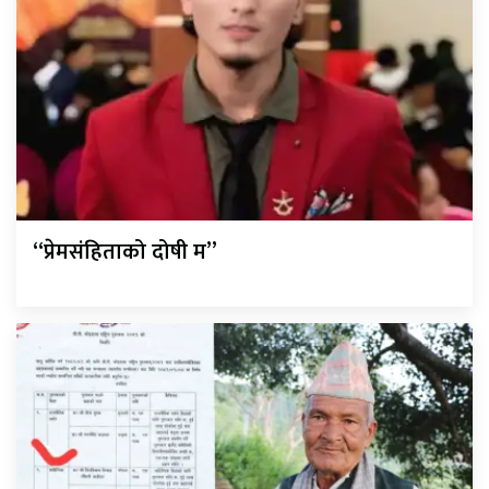
“प्रेमसंहिताको दोषी म”