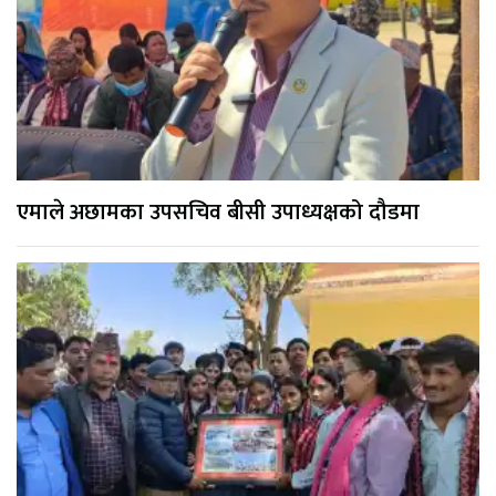
एमाले अछामका उपसचिव बीसी उपाध्यक्षको दौडमा