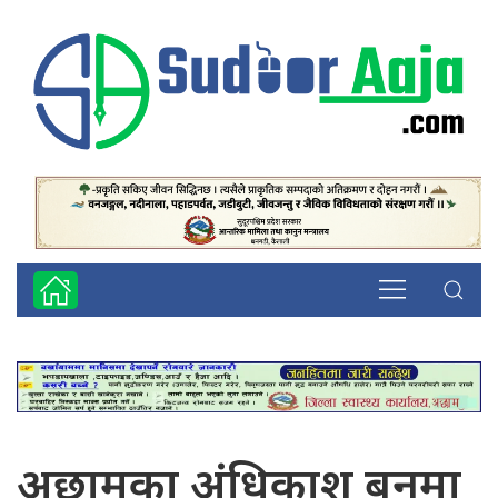
अछामका अंधिकाश बनमा