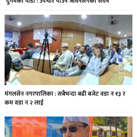
‘दुर्गमको पीडा : उपचार पाउन जीवनसँगको संघर्ष’
मंगलसेन नगरपालिका : सबैभन्दा बढी बजेट वडा न १३ र
कम वडा न २ लाई