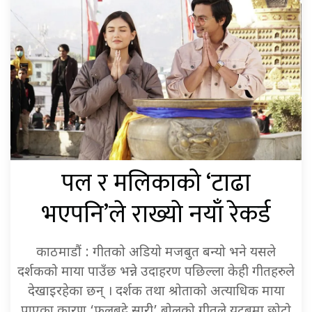
पल र मलिकाको ‘टाढा
भएपनि’ले राख्यो नयाँ रेकर्ड
काठमाडौं : गीतको अडियो मजबुत बन्यो भने यसले
दर्शकको माया पाउँछ भन्ने उदाहरण पछिल्ला केही गीतहरुले
देखाइरहेका छन् । दर्शक तथा श्रोताको अत्याधिक माया
पाएका कारण ‘फुलबुट्टे सारी’ बोलको गीतले युटुबमा छोटो