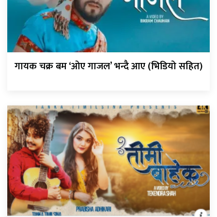
गायक चक्र बम ‘ओए गाजल’ भन्दै आए (भिडियो सहित)