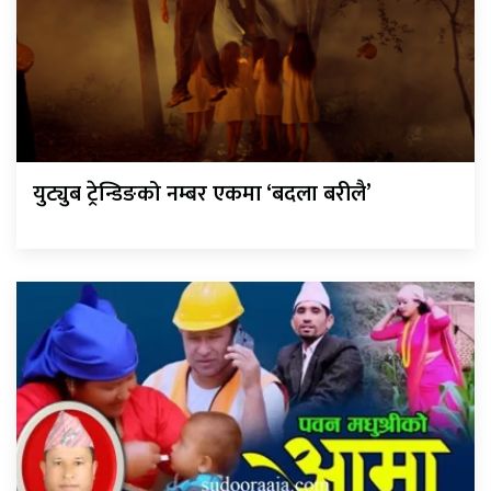
युट्युब ट्रेन्डिङको नम्बर एकमा ‘बदला बरीलै’