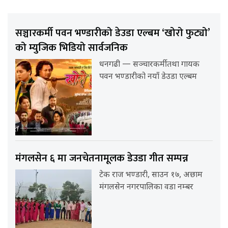
सञ्चारकर्मी पवन भण्डारीको डेउडा एल्बम ‘खोरो फुट्यो’
को म्युजिक भिडियो सार्वजनिक
धनगढी — सञ्चारकर्मी तथा गायक
पवन भण्डारीको नयाँ डेउडा एल्बम
मंगलसेन ६ मा जनचेतनामूलक डेउडा गीत सम्पन्न
टेक राज भण्डारी, साउन १७, अछाम
मंगलसेन नगरपालिका वडा नम्बर