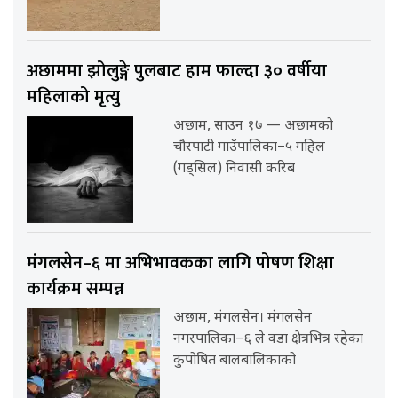
अछाममा झोलुङ्गे पुलबाट हाम फाल्दा ३० वर्षीया
महिलाको मृत्यु
अछाम, साउन १७ — अछामको
चौरपाटी गाउँपालिका–५ गहिल
(गड्सिल) निवासी करिब
मंगलसेन–६ मा अभिभावकका लागि पोषण शिक्षा
कार्यक्रम सम्पन्न
अछाम, मंगलसेन। मंगलसेन
नगरपालिका–६ ले वडा क्षेत्रभित्र रहेका
कुपोषित बालबालिकाको