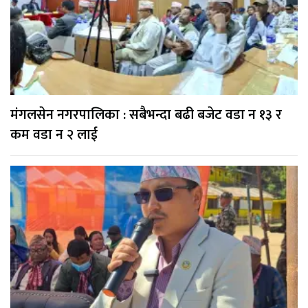
मंगलसेन नगरपालिका : सबैभन्दा बढी बजेट वडा न १३ र
कम वडा न २ लाई