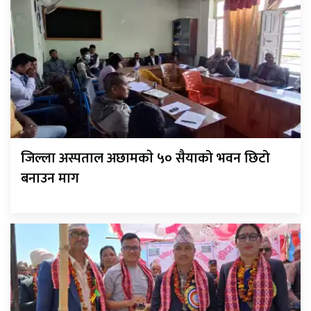
जिल्ला अस्पताल अछामकाे ५० सैयाको भवन छिटो
बनाउन माग