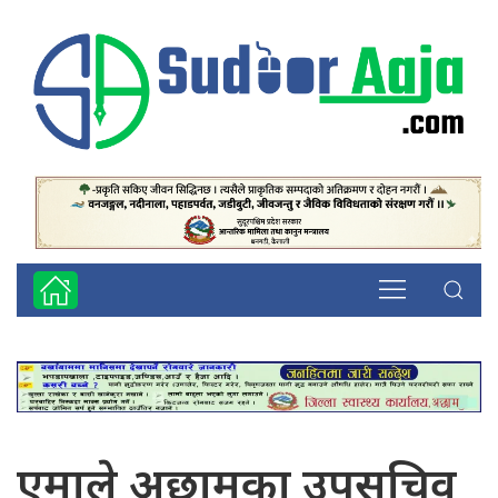
एमाले अछामका उपसचिव