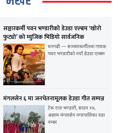
भर्खर
सञ्चारकर्मी पवन भण्डारीको डेउडा एल्बम ‘खोरो
फुट्यो’ को म्युजिक भिडियो सार्वजनिक
धनगढी — सञ्चारकर्मी तथा गायक
पवन भण्डारीको नयाँ डेउडा एल्बम
मंगलसेन ६ मा जनचेतनामूलक डेउडा गीत सम्पन्न
टेक राज भण्डारी, साउन १७,
अछाम मंगलसेन नगरपालिका वडा
नम्बर