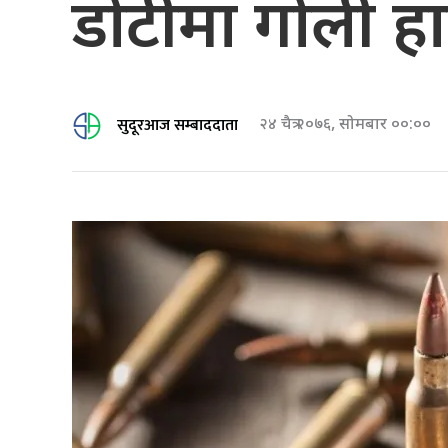
डोटीमा गोली हान
सुदूरआज सम्बाददाता
२४ चैत्र २०७६, सोमबार ००:००