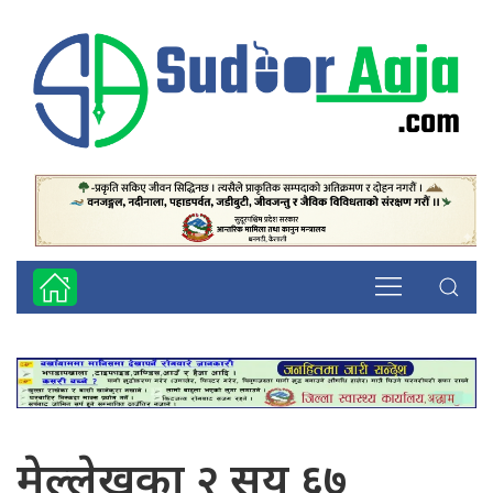
मेल्लेखका २ सय ६७