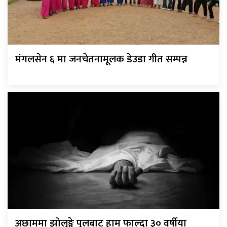
मंगलसेन ६ मा जनचेतनामूलक डेउडा गीत सम्पन्न
अछाममा झोलुङ्गे पुलबाट हाम फाल्दा ३० वर्षीया