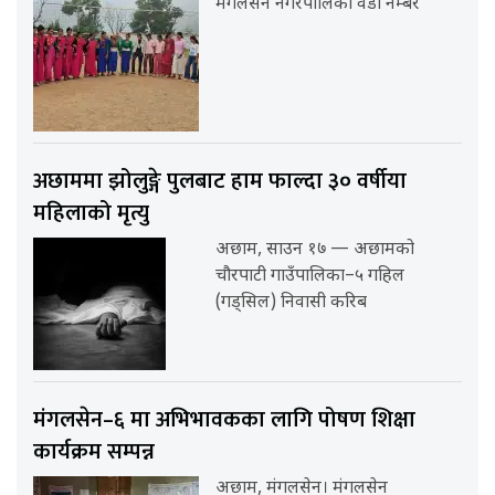
मंगलसेन नगरपालिका वडा नम्बर
अछाममा झोलुङ्गे पुलबाट हाम फाल्दा ३० वर्षीया
महिलाको मृत्यु
अछाम, साउन १७ — अछामको
चौरपाटी गाउँपालिका–५ गहिल
(गड्सिल) निवासी करिब
मंगलसेन–६ मा अभिभावकका लागि पोषण शिक्षा
कार्यक्रम सम्पन्न
अछाम, मंगलसेन। मंगलसेन