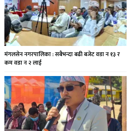
मंगलसेन नगरपालिका : सबैभन्दा बढी बजेट वडा न १३ र
कम वडा न २ लाई