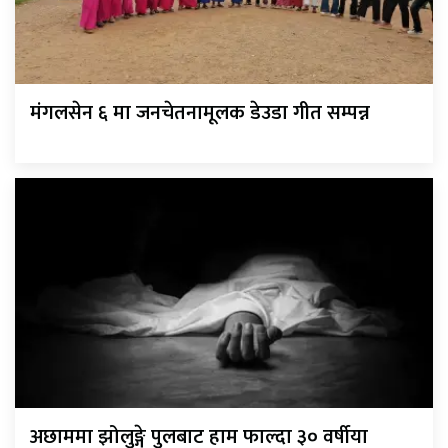
मंगलसेन ६ मा जनचेतनामूलक डेउडा गीत सम्पन्न
अछाममा झोलुङ्गे पुलबाट हाम फाल्दा ३० वर्षीया