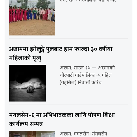
मंगलसेन नगरपालिका वडा नम्बर
अछाममा झोलुङ्गे पुलबाट हाम फाल्दा ३० वर्षीया
महिलाको मृत्यु
अछाम, साउन १७ — अछामको
चौरपाटी गाउँपालिका–५ गहिल
(गड्सिल) निवासी करिब
मंगलसेन–६ मा अभिभावकका लागि पोषण शिक्षा
कार्यक्रम सम्पन्न
अछाम, मंगलसेन। मंगलसेन