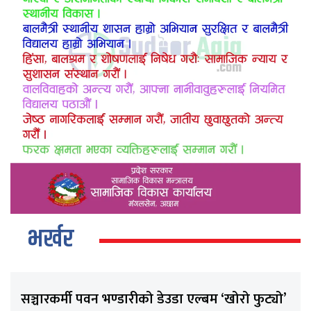
भर्खर
सञ्चारकर्मी पवन भण्डारीको डेउडा एल्बम ‘खोरो फुट्यो’