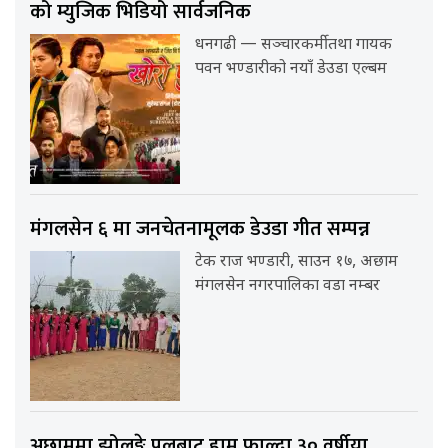
को म्युजिक भिडियो सार्वजनिक
धनगढी — सञ्चारकर्मी तथा गायक
पवन भण्डारीको नयाँ डेउडा एल्बम
मंगलसेन ६ मा जनचेतनामूलक डेउडा गीत सम्पन्न
टेक राज भण्डारी, साउन १७, अछाम
मंगलसेन नगरपालिका वडा नम्बर
अछाममा झोलुङ्गे पुलबाट हाम फाल्दा ३० वर्षीया