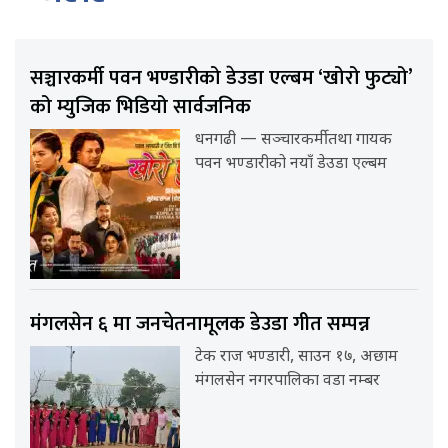
सञ्चारकर्मी पवन भण्डारीको डेउडा एल्बम ‘खोरो फुट्यो’
को म्युजिक भिडियो सार्वजनिक
धनगढी — सञ्चारकर्मी तथा गायक
पवन भण्डारीको नयाँ डेउडा एल्बम
मंगलसेन ६ मा जनचेतनामूलक डेउडा गीत सम्पन्न
टेक राज भण्डारी, साउन १७, अछाम
मंगलसेन नगरपालिका वडा नम्बर