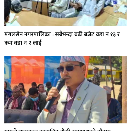
मंगलसेन नगरपालिका : सबैभन्दा बढी बजेट वडा न १३ र
कम वडा न २ लाई