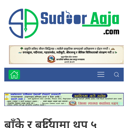
बाँके र बर्दियामा थप ५