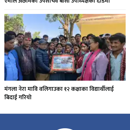
एमाले अछामका उपसचिव बीसी उपाध्यक्षको दौडमा
मंगला नेरा मावि वलिगाउका १२ कक्षाका विद्यार्थीलाई
बिदाई गरियो