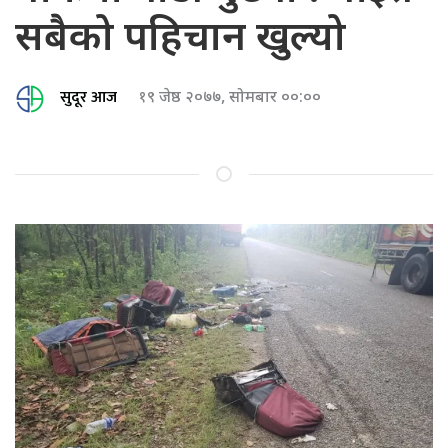
सबैको पहिचान खुल्यो
सुदूर आज
१९ जेष्ठ २०७७, सोमबार ००:००