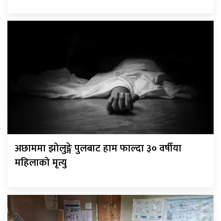
अछाममा झोलुङ्गे पुलबाट हाम फाल्दा ३० वर्षीया
महिलाको मृत्यु