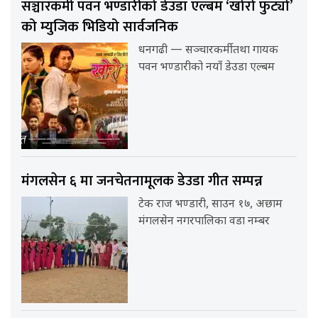
सञ्चारकर्मी पवन भण्डारीको डेउडा एल्बम ‘खोरो फुट्यो’
को म्युजिक भिडियो सार्वजनिक
धनगढी — सञ्चारकर्मी तथा गायक
पवन भण्डारीको नयाँ डेउडा एल्बम
मंगलसेन ६ मा जनचेतनामूलक डेउडा गीत सम्पन्न
टेक राज भण्डारी, साउन १७, अछाम
मंगलसेन नगरपालिका वडा नम्बर