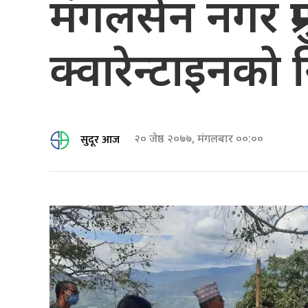
मंगलसेन नगर प्रम
क्वारेन्टाइनकाे 
सुदूर आज
२० जेष्ठ २०७७, मंगलबार ००:००