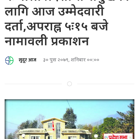
लागि आज उम्मेदवारी
दर्ता,अपराह्न ५ः१५ बजे
नामावली प्रकाशन
सुदूर आज
३० पुस २०७९, शनिबार ००:००