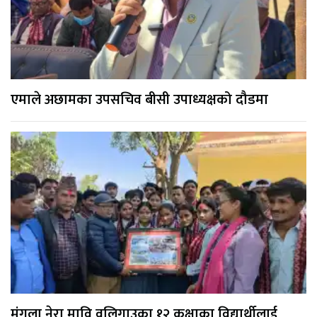
एमाले अछामका उपसचिव बीसी उपाध्यक्षको दौडमा
मंगला नेरा मावि वलिगाउका १२ कक्षाका विद्यार्थीलाई