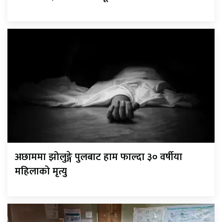
अछाममा झोलुङ्गे पुलबाट हाम फाल्दा ३० वर्षीया
महिलाको मृत्यु