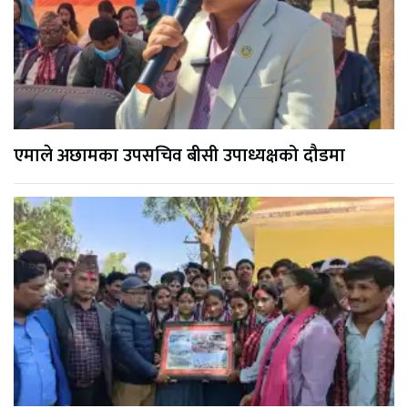
एमाले अछामका उपसचिव बीसी उपाध्यक्षको दौडमा