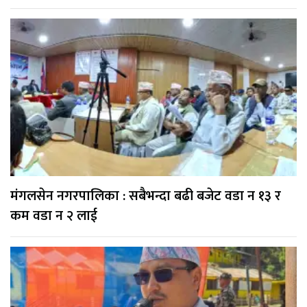
मंगलसेन नगरपालिका : सबैभन्दा बढी बजेट वडा न १३ र
कम वडा न २ लाई