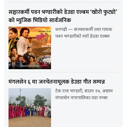
सञ्चारकर्मी पवन भण्डारीको डेउडा एल्बम ‘खोरो फुट्यो’
को म्युजिक भिडियो सार्वजनिक
धनगढी — सञ्चारकर्मी तथा गायक
पवन भण्डारीको नयाँ डेउडा एल्बम
मंगलसेन ६ मा जनचेतनामूलक डेउडा गीत सम्पन्न
टेक राज भण्डारी, साउन १७, अछाम
मंगलसेन नगरपालिका वडा नम्बर