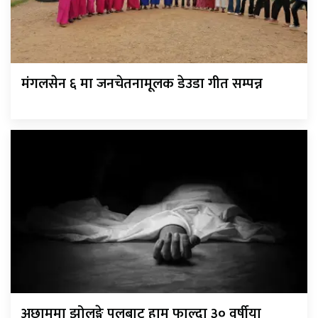
मंगलसेन ६ मा जनचेतनामूलक डेउडा गीत सम्पन्न
अछाममा झोलुङ्गे पुलबाट हाम फाल्दा ३० वर्षीया