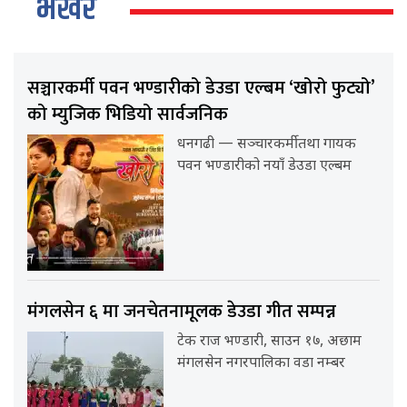
भर्खर
सञ्चारकर्मी पवन भण्डारीको डेउडा एल्बम ‘खोरो फुट्यो’
को म्युजिक भिडियो सार्वजनिक
धनगढी — सञ्चारकर्मी तथा गायक
पवन भण्डारीको नयाँ डेउडा एल्बम
मंगलसेन ६ मा जनचेतनामूलक डेउडा गीत सम्पन्न
टेक राज भण्डारी, साउन १७, अछाम
मंगलसेन नगरपालिका वडा नम्बर