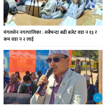
मंगलसेन नगरपालिका : सबैभन्दा बढी बजेट वडा न १३ र
कम वडा न २ लाई