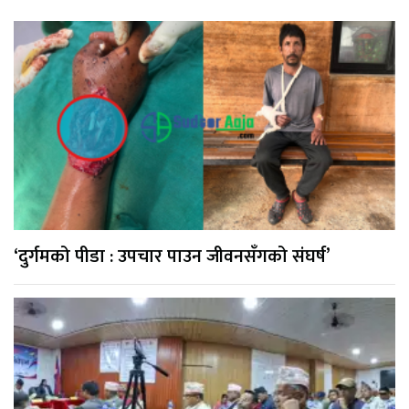
‘दुर्गमको पीडा : उपचार पाउन जीवनसँगको संघर्ष’