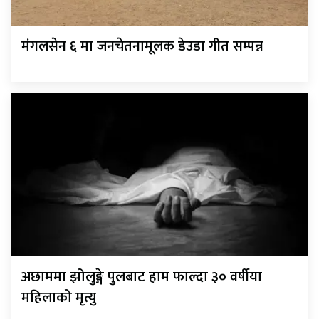
मंगलसेन ६ मा जनचेतनामूलक डेउडा गीत सम्पन्न
अछाममा झोलुङ्गे पुलबाट हाम फाल्दा ३० वर्षीया
महिलाको मृत्यु