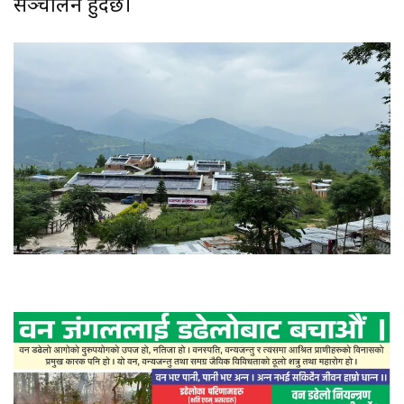
सञ्चालन हुदैँछ।