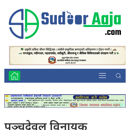
पञ्चदेवल विनायक