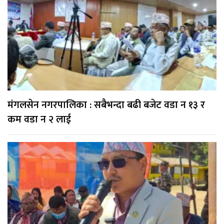
मंगलसेन नगरपालिका : सबैभन्दा बढी बजेट वडा न १३ र
कम वडा न २ लाई