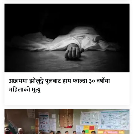
अछाममा झोलुङ्गे पुलबाट हाम फाल्दा ३० वर्षीया
महिलाको मृत्यु