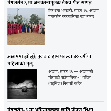
मंगलसेन ६ मा जनचेतनामूलक डेउडा गीत सम्पन्न
टेक राज भण्डारी, साउन १७, अछाम
मंगलसेन नगरपालिका वडा नम्बर
अछाममा झोलुङ्गे पुलबाट हाम फाल्दा ३० वर्षीया
महिलाको मृत्यु
अछाम, साउन १७ — अछामको
चौरपाटी गाउँपालिका–५ गहिल
(गड्सिल) निवासी करिब
मंगलसेन–६ मा अभिभावकका लागि पोषण शिक्षा