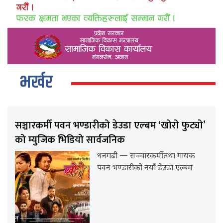
भर्खर
सञ्चारकर्मी पवन भण्डारीको डेउडा एल्बम ‘खोरो फुट्यो’
को म्युजिक भिडियो सार्वजनिक
धनगढी — सञ्चारकर्मी तथा गायक
पवन भण्डारीको नयाँ डेउडा एल्बम