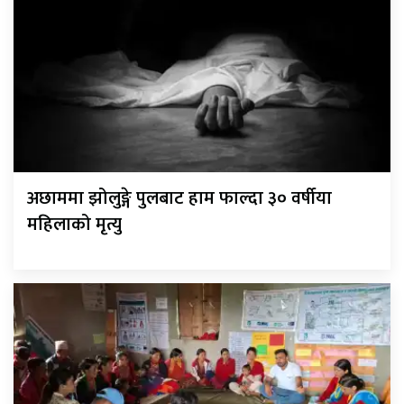
अछाममा झोलुङ्गे पुलबाट हाम फाल्दा ३० वर्षीया
महिलाको मृत्यु