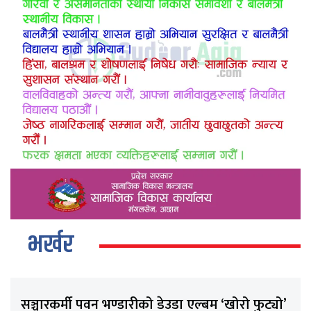
भर्खर
सञ्चारकर्मी पवन भण्डारीको डेउडा एल्बम ‘खोरो फुट्यो’