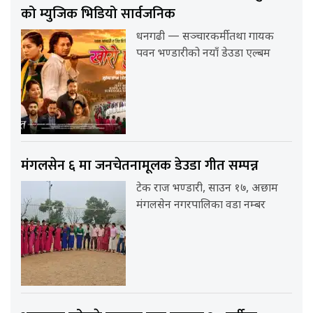
को म्युजिक भिडियो सार्वजनिक
धनगढी — सञ्चारकर्मी तथा गायक
पवन भण्डारीको नयाँ डेउडा एल्बम
मंगलसेन ६ मा जनचेतनामूलक डेउडा गीत सम्पन्न
टेक राज भण्डारी, साउन १७, अछाम
मंगलसेन नगरपालिका वडा नम्बर