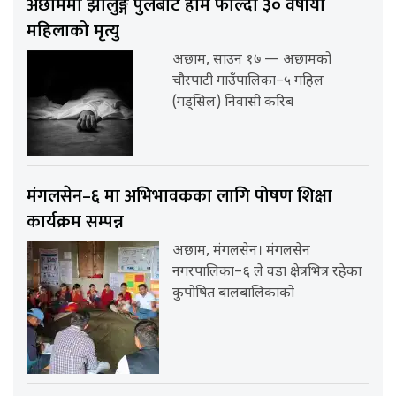
अछाममा झोलुङ्गे पुलबाट हाम फाल्दा ३० वर्षीया
महिलाको मृत्यु
अछाम, साउन १७ — अछामको
चौरपाटी गाउँपालिका–५ गहिल
(गड्सिल) निवासी करिब
मंगलसेन–६ मा अभिभावकका लागि पोषण शिक्षा
कार्यक्रम सम्पन्न
अछाम, मंगलसेन। मंगलसेन
नगरपालिका–६ ले वडा क्षेत्रभित्र रहेका
कुपोषित बालबालिकाको