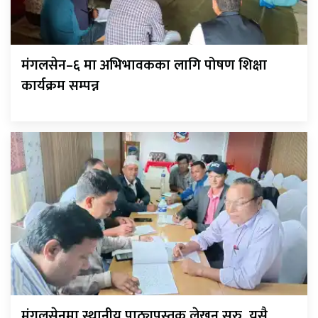
मंगलसेन–६ मा अभिभावकका लागि पोषण शिक्षा
कार्यक्रम सम्पन्न
मंगलसेनमा स्थानीय पाठ्यपुस्तक लेखन सुरु, यसै