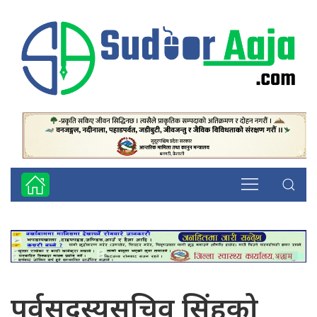
पूर्वसदस्यसचिव सिंहको