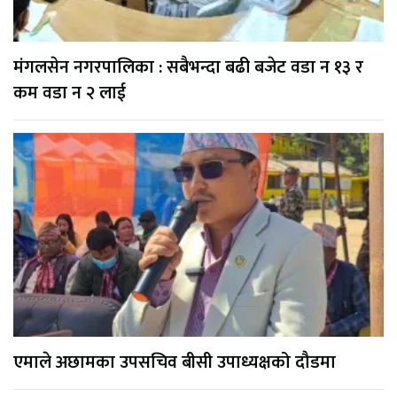
मंगलसेन नगरपालिका : सबैभन्दा बढी बजेट वडा न १३ र
कम वडा न २ लाई
एमाले अछामका उपसचिव बीसी उपाध्यक्षको दौडमा