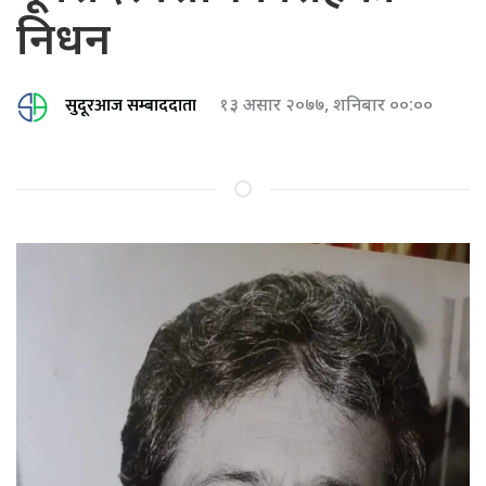
निधन
सुदूरआज सम्बाददाता
१३ असार २०७७, शनिबार ००:००