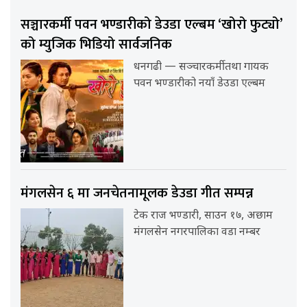
सञ्चारकर्मी पवन भण्डारीको डेउडा एल्बम ‘खोरो फुट्यो’
को म्युजिक भिडियो सार्वजनिक
धनगढी — सञ्चारकर्मी तथा गायक
पवन भण्डारीको नयाँ डेउडा एल्बम
मंगलसेन ६ मा जनचेतनामूलक डेउडा गीत सम्पन्न
टेक राज भण्डारी, साउन १७, अछाम
मंगलसेन नगरपालिका वडा नम्बर