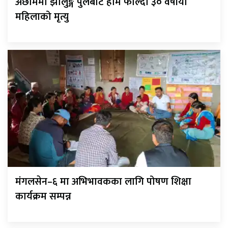
अछाममा झोलुङ्गे पुलबाट हाम फाल्दा ३० वर्षीया
महिलाको मृत्यु
मंगलसेन–६ मा अभिभावकका लागि पोषण शिक्षा
कार्यक्रम सम्पन्न