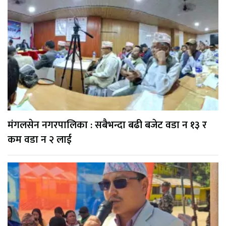
मंगलसेन नगरपालिका : सबैभन्दा बढी बजेट वडा न १३ र
कम वडा न २ लाई