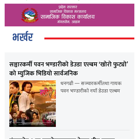
भर्खर
सञ्चारकर्मी पवन भण्डारीको डेउडा एल्बम ‘खोरो फुट्यो’
को म्युजिक भिडियो सार्वजनिक
धनगढी — सञ्चारकर्मी तथा गायक
पवन भण्डारीको नयाँ डेउडा एल्बम