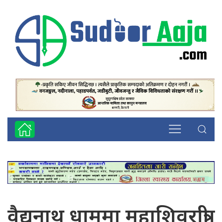
वैद्यनाथ धाममा महाशिवरात्री