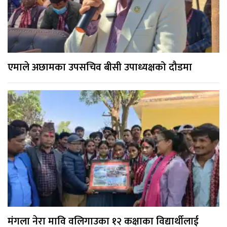
एमाले अछामका उपसचिव बीसी उपाध्यक्षको दौडमा
मंगला नेरा मावि वलिगाउका १२ कक्षाका विद्यार्थीलाई