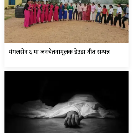
मंगलसेन ६ मा जनचेतनामूलक डेउडा गीत सम्पन्न