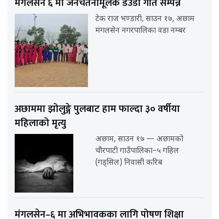
मंगलसेन ६ मा जनचेतनामूलक डेउडा गीत सम्पन्न
टेक राज भण्डारी, साउन १७, अछाम
मंगलसेन नगरपालिका वडा नम्बर
अछाममा झोलुङ्गे पुलबाट हाम फाल्दा ३० वर्षीया
महिलाको मृत्यु
अछाम, साउन १७ — अछामको
चौरपाटी गाउँपालिका–५ गहिल
(गड्सिल) निवासी करिब
मंगलसेन–६ मा अभिभावकका लागि पोषण शिक्षा