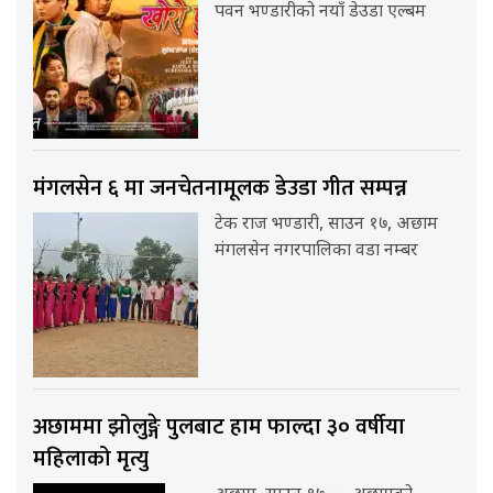
पवन भण्डारीको नयाँ डेउडा एल्बम
मंगलसेन ६ मा जनचेतनामूलक डेउडा गीत सम्पन्न
टेक राज भण्डारी, साउन १७, अछाम
मंगलसेन नगरपालिका वडा नम्बर
अछाममा झोलुङ्गे पुलबाट हाम फाल्दा ३० वर्षीया
महिलाको मृत्यु