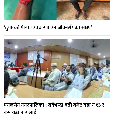
‘दुर्गमको पीडा : उपचार पाउन जीवनसँगको संघर्ष’
मंगलसेन नगरपालिका : सबैभन्दा बढी बजेट वडा न १३ र
कम वडा न २ लाई