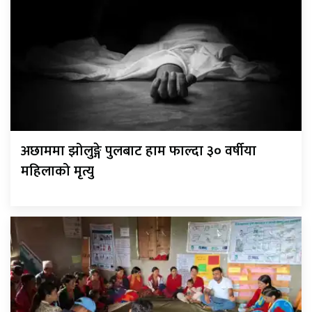
अछाममा झोलुङ्गे पुलबाट हाम फाल्दा ३० वर्षीया
महिलाको मृत्यु