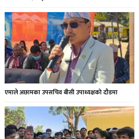
एमाले अछामका उपसचिव बीसी उपाध्यक्षको दौडमा