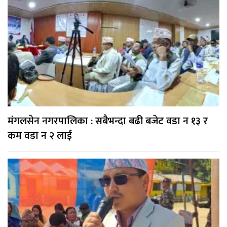
मंगलसेन नगरपालिका : सबैभन्दा बढी बजेट वडा न १३ र
कम वडा न २ लाई