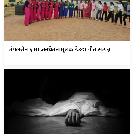
मंगलसेन ६ मा जनचेतनामूलक डेउडा गीत सम्पन्न