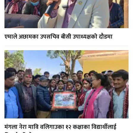
एमाले अछामका उपसचिव बीसी उपाध्यक्षको दौडमा
मंगला नेरा मावि वलिगाउका १२ कक्षाका विद्यार्थीलाई