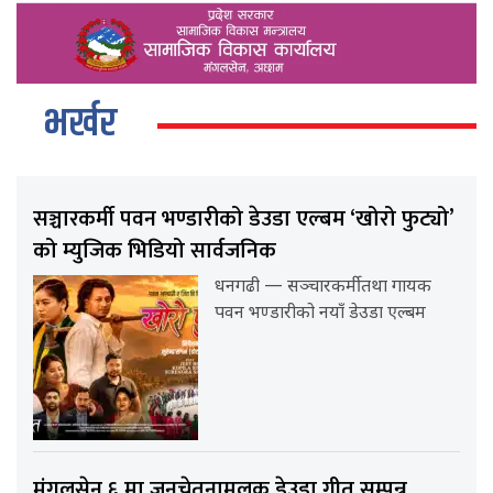
भर्खर
सञ्चारकर्मी पवन भण्डारीको डेउडा एल्बम ‘खोरो फुट्यो’
को म्युजिक भिडियो सार्वजनिक
धनगढी — सञ्चारकर्मी तथा गायक
पवन भण्डारीको नयाँ डेउडा एल्बम
मंगलसेन ६ मा जनचेतनामूलक डेउडा गीत सम्पन्न