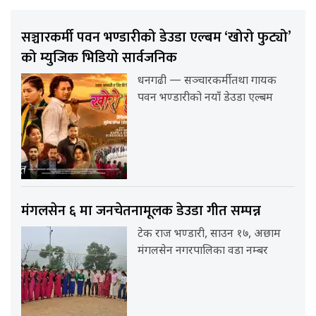
सञ्चारकर्मी पवन भण्डारीको डेउडा एल्बम ‘खोरो फुट्यो’
को म्युजिक भिडियो सार्वजनिक
धनगढी — सञ्चारकर्मी तथा गायक
पवन भण्डारीको नयाँ डेउडा एल्बम
मंगलसेन ६ मा जनचेतनामूलक डेउडा गीत सम्पन्न
टेक राज भण्डारी, साउन १७, अछाम
मंगलसेन नगरपालिका वडा नम्बर