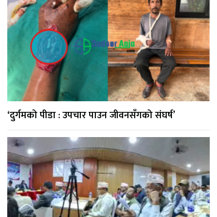
‘दुर्गमको पीडा : उपचार पाउन जीवनसँगको संघर्ष’