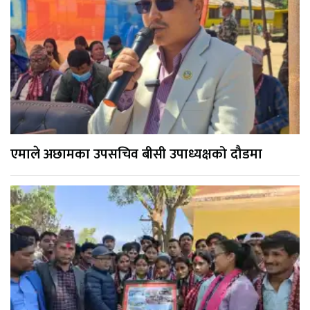
एमाले अछामका उपसचिव बीसी उपाध्यक्षको दौडमा