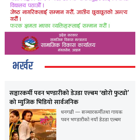
भर्खर
सञ्चारकर्मी पवन भण्डारीको डेउडा एल्बम ‘खोरो फुट्यो’
को म्युजिक भिडियो सार्वजनिक
धनगढी — सञ्चारकर्मी तथा गायक
पवन भण्डारीको नयाँ डेउडा एल्बम