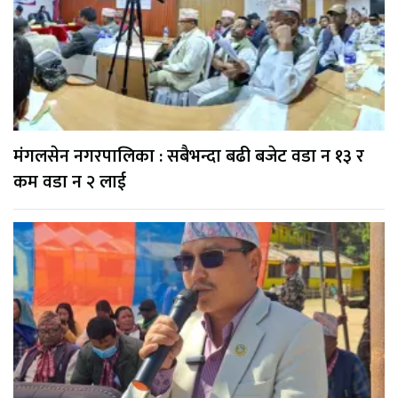
मंगलसेन नगरपालिका : सबैभन्दा बढी बजेट वडा न १३ र
कम वडा न २ लाई