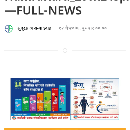
—FULL-NEWS
सुदूरआज सम्बाददाता
१२ चैत्र २०७६, बुधबार ००:००