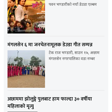
पवन भण्डारीको नयाँ डेउडा एल्बम
मंगलसेन ६ मा जनचेतनामूलक डेउडा गीत सम्पन्न
टेक राज भण्डारी, साउन १७, अछाम
मंगलसेन नगरपालिका वडा नम्बर
अछाममा झोलुङ्गे पुलबाट हाम फाल्दा ३० वर्षीया
महिलाको मृत्यु