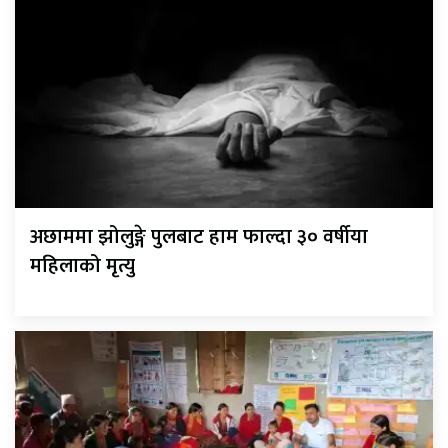
अछाममा झोलुङ्गे पुलबाट हाम फाल्दा ३० वर्षीया
महिलाको मृत्यु