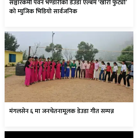
सञ्चारकर्मी पवन भण्डारीको डेउडा एल्बम ‘खोरो फुट्यो’
को म्युजिक भिडियो सार्वजनिक
मंगलसेन ६ मा जनचेतनामूलक डेउडा गीत सम्पन्न