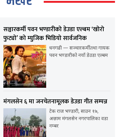
भर्खर
सञ्चारकर्मी पवन भण्डारीको डेउडा एल्बम ‘खोरो
फुट्यो’ को म्युजिक भिडियो सार्वजनिक
धनगढी — सञ्चारकर्मी तथा गायक
पवन भण्डारीको नयाँ डेउडा एल्बम
मंगलसेन ६ मा जनचेतनामूलक डेउडा गीत सम्पन्न
टेक राज भण्डारी, साउन १७,
अछाम मंगलसेन नगरपालिका वडा
नम्बर