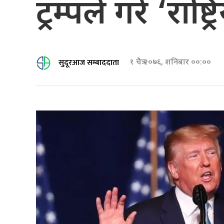
ट्रम्पले गरे ‘रा
सुदूरआज सम्बाददाता
१ चैत्र २०७६, शनिबार ००:००