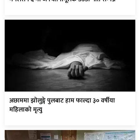
अछाममा झोलुङ्गे पुलबाट हाम फाल्दा ३० वर्षीया
महिलाको मृत्यु