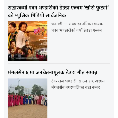
सञ्चारकर्मी पवन भण्डारीको डेउडा एल्बम ‘खोरो फुट्यो’
को म्युजिक भिडियो सार्वजनिक
धनगढी — सञ्चारकर्मी तथा गायक
पवन भण्डारीको नयाँ डेउडा एल्बम
मंगलसेन ६ मा जनचेतनामूलक डेउडा गीत सम्पन्न
टेक राज भण्डारी, साउन १७, अछाम
मंगलसेन नगरपालिका वडा नम्बर