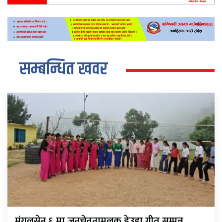
सम्बन्धित खवर
मंगलसेन ६ मा जनचेतनामूलक डेउडा गीत सम्पन्न