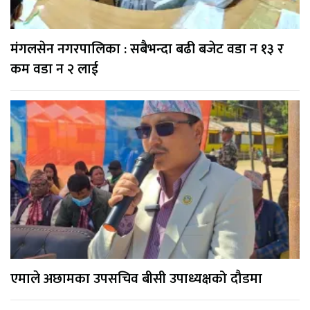
मंगलसेन नगरपालिका : सबैभन्दा बढी बजेट वडा न १३ र
कम वडा न २ लाई
एमाले अछामका उपसचिव बीसी उपाध्यक्षको दौडमा