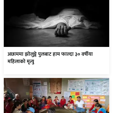
अछाममा झोलुङ्गे पुलबाट हाम फाल्दा ३० वर्षीया
महिलाको मृत्यु