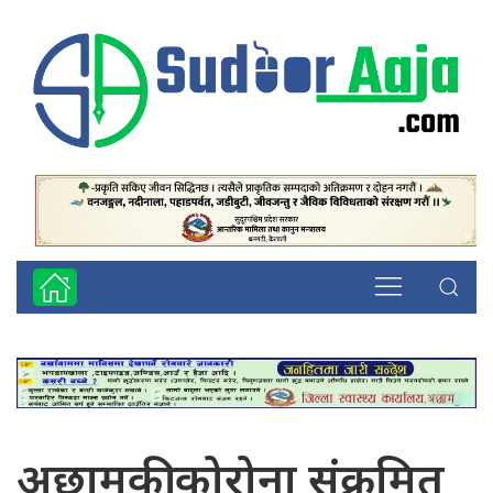
अछामकी कोरोना संक्रमित