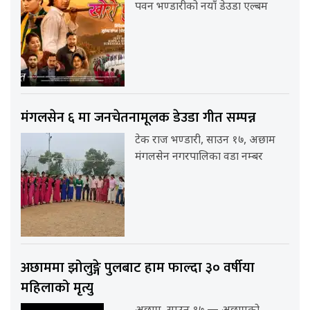
पवन भण्डारीको नयाँ डेउडा एल्बम
मंगलसेन ६ मा जनचेतनामूलक डेउडा गीत सम्पन्न
टेक राज भण्डारी, साउन १७, अछाम
मंगलसेन नगरपालिका वडा नम्बर
अछाममा झोलुङ्गे पुलबाट हाम फाल्दा ३० वर्षीया
महिलाको मृत्यु