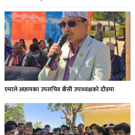
एमाले अछामका उपसचिव बीसी उपाध्यक्षको दौडमा