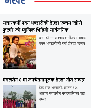
भर्खर
सञ्चारकर्मी पवन भण्डारीको डेउडा एल्बम ‘खोरो
फुट्यो’ को म्युजिक भिडियो सार्वजनिक
धनगढी — सञ्चारकर्मी तथा गायक
पवन भण्डारीको नयाँ डेउडा एल्बम
मंगलसेन ६ मा जनचेतनामूलक डेउडा गीत सम्पन्न
टेक राज भण्डारी, साउन १७,
अछाम मंगलसेन नगरपालिका वडा
नम्बर