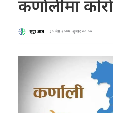
कर्णालीमा कोरो
सुदूर आज
३० जेष्ठ २०७७, शुक्रबार ००:००