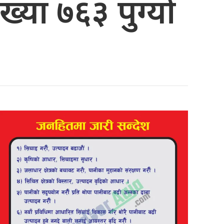
्या ७६३ पुग्यो