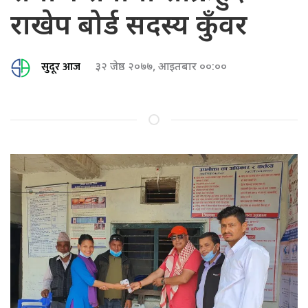
राखेप बोर्ड सदस्य कुँवर
सुदूर आज
३२ जेष्ठ २०७७, आइतबार ००:००