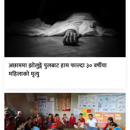
अछाममा झोलुङ्गे पुलबाट हाम फाल्दा ३० वर्षीया
महिलाको मृत्यु