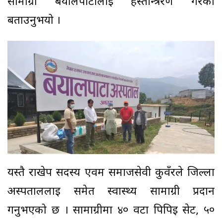
सामाग्री बयालपाटालाई हस्तान्त्ररण गरेको
बताउनुभयो ।
यस्तै राखेप सदस्य एवम समाजसेवी कुवँरले जिल्ला
अस्पताललाई समेत स्वास्थ्य सामाग्री प्रदान
गर्नुभएको छ । सामाग्रीमा ४० वटा पिपिई सेट, ५०