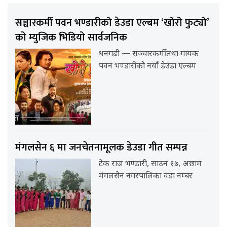
सञ्चारकर्मी पवन भण्डारीको डेउडा एल्बम ‘खोरो फुट्यो’
को म्युजिक भिडियो सार्वजनिक
धनगढी — सञ्चारकर्मी तथा गायक
पवन भण्डारीको नयाँ डेउडा एल्बम
मंगलसेन ६ मा जनचेतनामूलक डेउडा गीत सम्पन्न
टेक राज भण्डारी, साउन १७, अछाम
मंगलसेन नगरपालिका वडा नम्बर