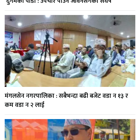
‘दुर्गमको पीडा : उपचार पाउन जीवनसँगको संघर्ष’
मंगलसेन नगरपालिका : सबैभन्दा बढी बजेट वडा न १३ र
कम वडा न २ लाई