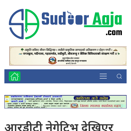
आरडीटी नेगेटिभ देखिएर