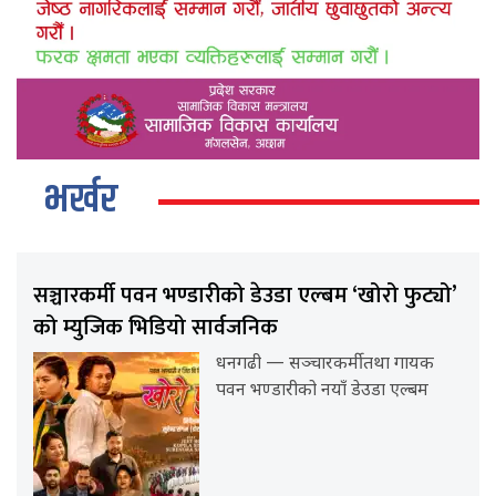
भर्खर
सञ्चारकर्मी पवन भण्डारीको डेउडा एल्बम ‘खोरो फुट्यो’
को म्युजिक भिडियो सार्वजनिक
धनगढी — सञ्चारकर्मी तथा गायक
पवन भण्डारीको नयाँ डेउडा एल्बम