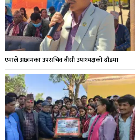
एमाले अछामका उपसचिव बीसी उपाध्यक्षको दौडमा