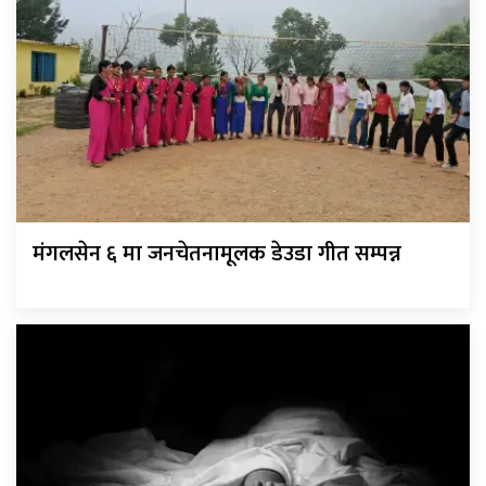
मंगलसेन ६ मा जनचेतनामूलक डेउडा गीत सम्पन्न