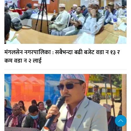
मंगलसेन नगरपालिका : सबैभन्दा बढी बजेट वडा न १३ र
कम वडा न २ लाई