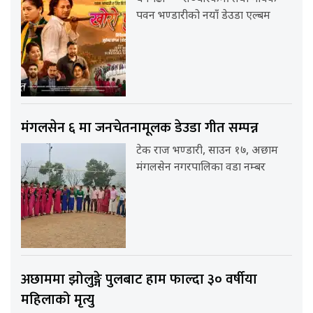
पवन भण्डारीको नयाँ डेउडा एल्बम
मंगलसेन ६ मा जनचेतनामूलक डेउडा गीत सम्पन्न
टेक राज भण्डारी, साउन १७, अछाम
मंगलसेन नगरपालिका वडा नम्बर
अछाममा झोलुङ्गे पुलबाट हाम फाल्दा ३० वर्षीया
महिलाको मृत्यु