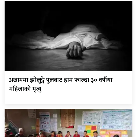
अछाममा झोलुङ्गे पुलबाट हाम फाल्दा ३० वर्षीया
महिलाको मृत्यु