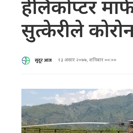
हेलिकोप्टर मा
सुत्केरीले कोर
सुदूर आज
१३ असार २०७७, शनिबार ००:००