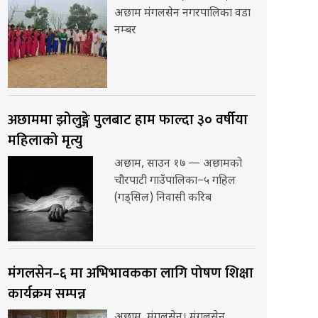
अछाम मंगलसेन नगरपालिका वडा
नम्बर
अछाममा झोलुङ्गे पुलबाट हाम फाल्दा ३० वर्षीया
महिलाको मृत्यु
अछाम, साउन १७ — अछामको
चौरपाटी गाउँपालिका–५ गहिल
(गड्सिल) निवासी करिब
मंगलसेन–६ मा अभिभावकका लागि पोषण शिक्षा
कार्यक्रम सम्पन्न
अछाम, मंगलसेन। मंगलसेन