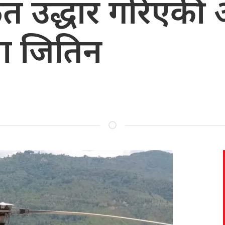
र्फत उद्धार गरिएक
ोना जितिन