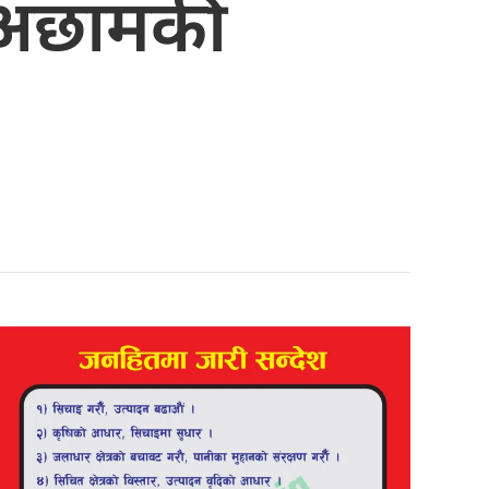
ी अछामकी