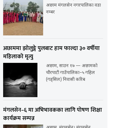
अछाम मंगलसेन नगरपालिका वडा
नम्बर
अछाममा झोलुङ्गे पुलबाट हाम फाल्दा ३० वर्षीया
महिलाको मृत्यु
अछाम, साउन १७ — अछामको
चौरपाटी गाउँपालिका–५ गहिल
(गड्सिल) निवासी करिब
मंगलसेन–६ मा अभिभावकका लागि पोषण शिक्षा
कार्यक्रम सम्पन्न
अछाम, मंगलसेन। मंगलसेन