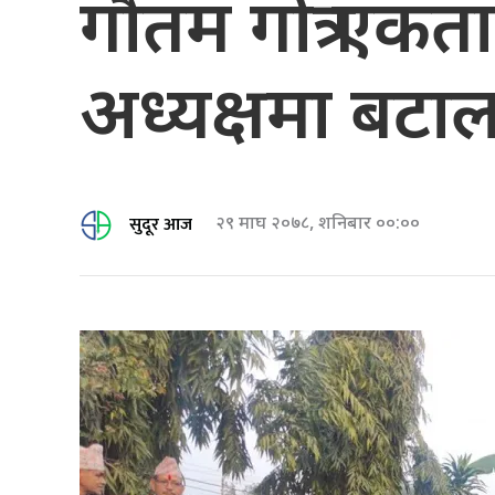
गौतम गोत्र एक
अध्यक्षमा बटा
सुदूर आज
२९ माघ २०७८, शनिबार ००:००