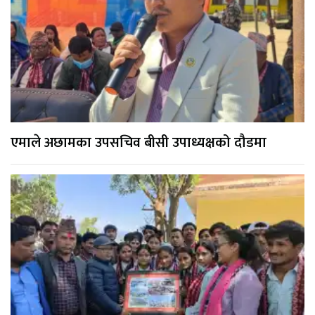
एमाले अछामका उपसचिव बीसी उपाध्यक्षको दौडमा