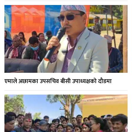
एमाले अछामका उपसचिव बीसी उपाध्यक्षको दौडमा