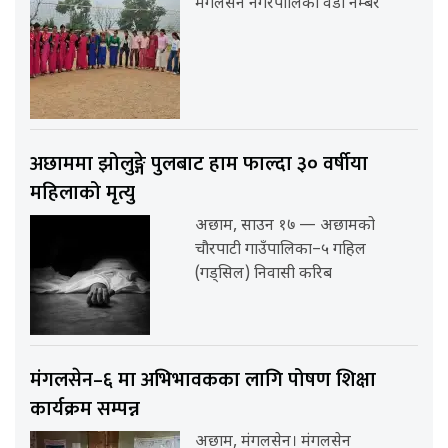
मंगलसेन नगरपालिका वडा नम्बर
अछाममा झोलुङ्गे पुलबाट हाम फाल्दा ३० वर्षीया
महिलाको मृत्यु
अछाम, साउन १७ — अछामको
चौरपाटी गाउँपालिका–५ गहिल
(गड्सिल) निवासी करिब
मंगलसेन–६ मा अभिभावकका लागि पोषण शिक्षा
कार्यक्रम सम्पन्न
अछाम, मंगलसेन। मंगलसेन