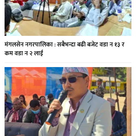
मंगलसेन नगरपालिका : सबैभन्दा बढी बजेट वडा न १३ र
कम वडा न २ लाई