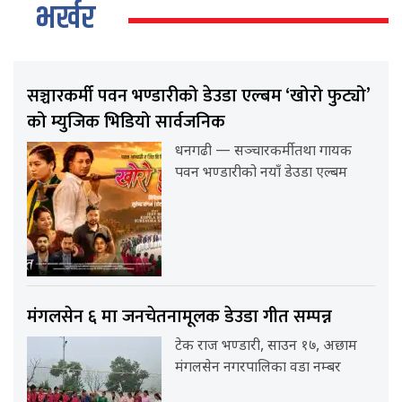
भर्खर
सञ्चारकर्मी पवन भण्डारीको डेउडा एल्बम ‘खोरो फुट्यो’
को म्युजिक भिडियो सार्वजनिक
धनगढी — सञ्चारकर्मी तथा गायक
पवन भण्डारीको नयाँ डेउडा एल्बम
मंगलसेन ६ मा जनचेतनामूलक डेउडा गीत सम्पन्न
टेक राज भण्डारी, साउन १७, अछाम
मंगलसेन नगरपालिका वडा नम्बर