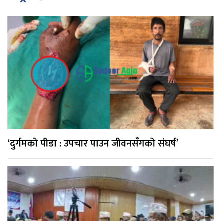
‘दुर्गमको पीडा : उपचार पाउन जीवनसँगको संघर्ष’