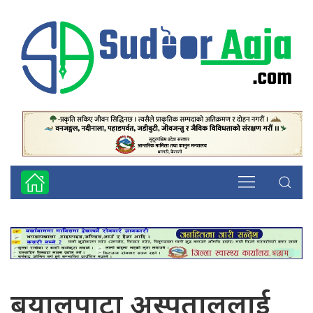
बयालपाटा अस्पताललाई