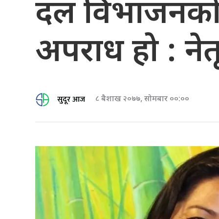
दल विभाजनको दुस
अपराध हो : नेतृ 
सुदूर आज
८ बैशाख २०७७, सोमबार ००:००