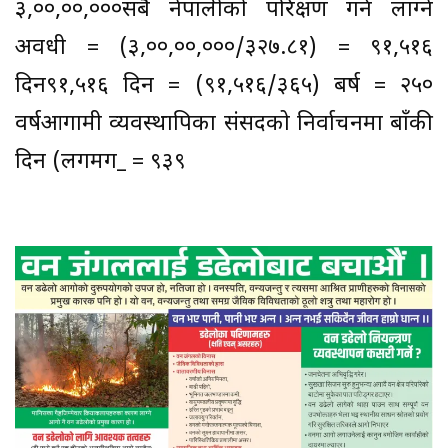
३,००,००,०००सबै नेपालीको परिक्षण गर्न लाग्ने
अवधी = (३,००,००,०००/३२७.८१) = ९१,५१६
दिन९१,५१६ दिन = (९१,५१६/३६५) बर्ष = २५०
वर्षआगामी व्यवस्थापिका संसदको निर्वाचनमा बाँकी
दिन (लगमग_ = ९३९