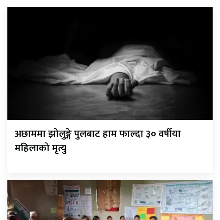
अछाममा झोलुङ्गे पुलबाट हाम फाल्दा ३० वर्षीया
महिलाको मृत्यु