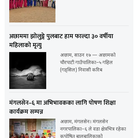
अछाममा झोलुङ्गे पुलबाट हाम फाल्दा ३० वर्षीया
महिलाको मृत्यु
अछाम, साउन १७ — अछामको
चौरपाटी गाउँपालिका–५ गहिल
(गड्सिल) निवासी करिब
मंगलसेन–६ मा अभिभावकका लागि पोषण शिक्षा
कार्यक्रम सम्पन्न
अछाम, मंगलसेन। मंगलसेन
नगरपालिका–६ ले वडा क्षेत्रभित्र रहेका
कुपोषित बालबालिकाको