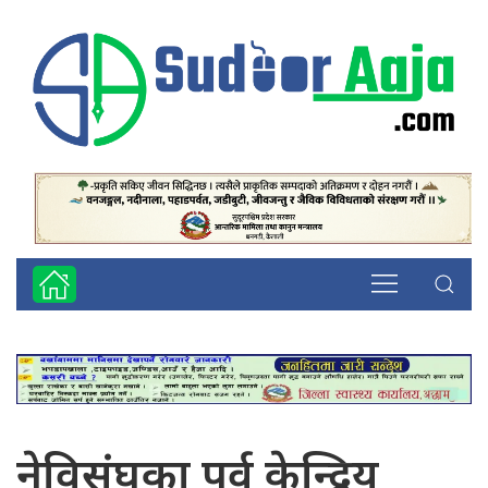
नेविसंघका पूर्व केन्द्रिय