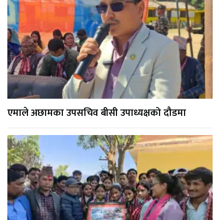
एमाले अछामका उपसचिव बीसी उपाध्यक्षको दौडमा