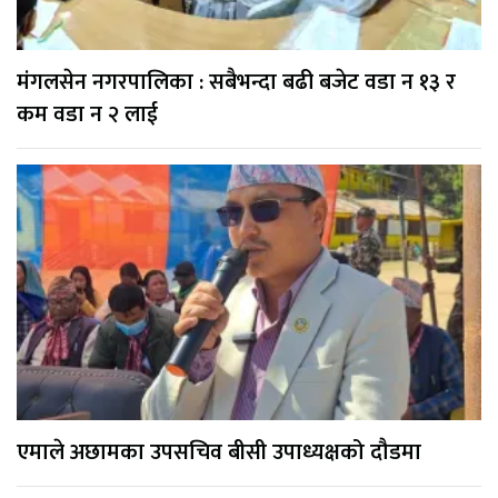
मंगलसेन नगरपालिका : सबैभन्दा बढी बजेट वडा न १३ र
कम वडा न २ लाई
एमाले अछामका उपसचिव बीसी उपाध्यक्षको दौडमा