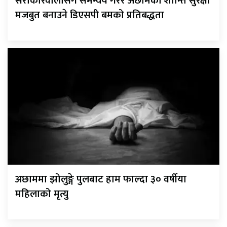
सरोकारवालासँग समन्वय गरेर अछामको शान्ति सुरक्षा
मजबुत बनाउने डिएसपी बमको प्रतिबद्धता
अछाममा झोलुङ्गे पुलबाट हाम फाल्दा ३० वर्षीया
महिलाको मृत्यु