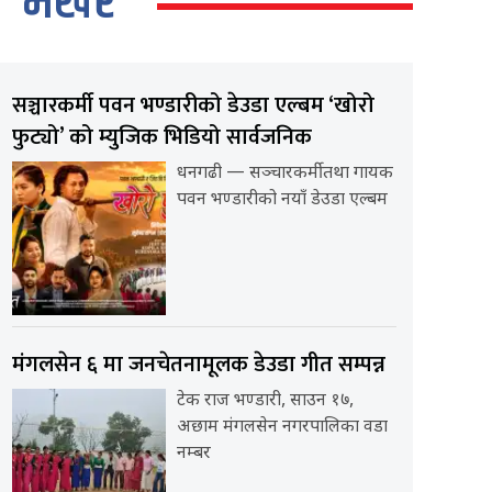
भर्खर
सञ्चारकर्मी पवन भण्डारीको डेउडा एल्बम ‘खोरो
फुट्यो’ को म्युजिक भिडियो सार्वजनिक
धनगढी — सञ्चारकर्मी तथा गायक
पवन भण्डारीको नयाँ डेउडा एल्बम
मंगलसेन ६ मा जनचेतनामूलक डेउडा गीत सम्पन्न
टेक राज भण्डारी, साउन १७,
अछाम मंगलसेन नगरपालिका वडा
नम्बर