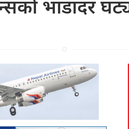
्सको भाडादर घट्