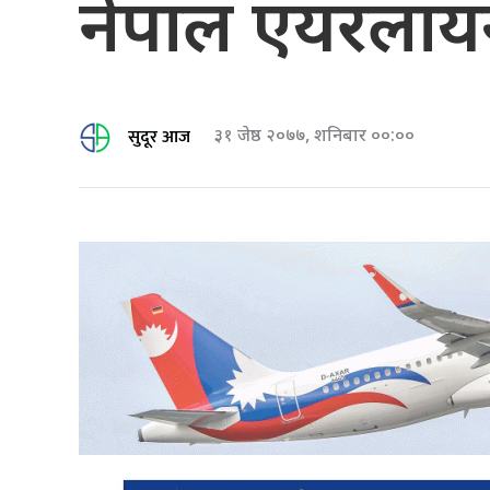
नेपाल एयरलायन
सुदूर आज
३१ जेष्ठ २०७७, शनिबार ००:००