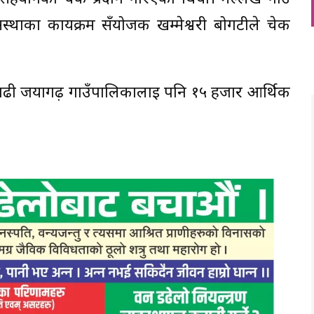
्थाका कार्यक्रम सँयोजक खम्मेश्वरी बोगटीले चेक
गढी जयागढ़ गाउँपालिकालाई पनि १५ हजार आर्थिक