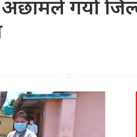
 अछामले गर्यो जि
ग