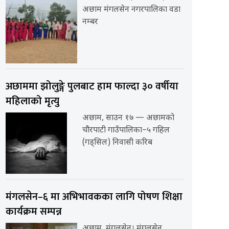
अछाम मंगलसेन नगरपालिका वडा
नम्बर
अछाममा झोलुङ्गे पुलबाट हाम फाल्दा ३० वर्षीया
महिलाको मृत्यु
अछाम, साउन १७ — अछामको
चौरपाटी गाउँपालिका–५ गहिल
(गड्सिल) निवासी करिब
मंगलसेन–६ मा अभिभावकका लागि पोषण शिक्षा
कार्यक्रम सम्पन्न
अछाम, मंगलसेन। मंगलसेन