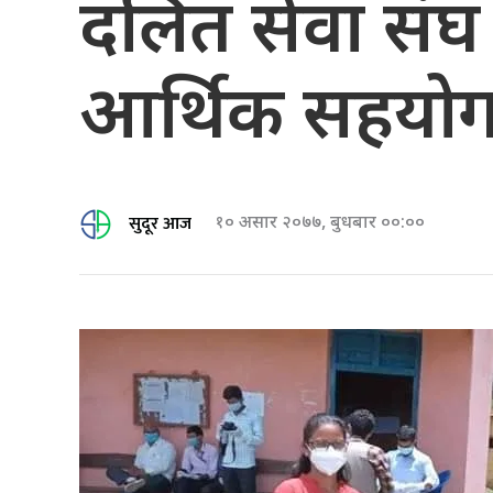
दलित सेवा संघ
आर्थिक सहयो
सुदूर आज
१० असार २०७७, बुधबार ००:००