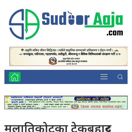
मलातिकोटका टेकबहादुर