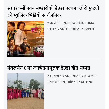
सञ्चारकर्मी पवन भण्डारीको डेउडा एल्बम ‘खोरो फुट्यो’
को म्युजिक भिडियो सार्वजनिक
धनगढी — सञ्चारकर्मी तथा गायक
पवन भण्डारीको नयाँ डेउडा एल्बम
मंगलसेन ६ मा जनचेतनामूलक डेउडा गीत सम्पन्न
टेक राज भण्डारी, साउन १७, अछाम
मंगलसेन नगरपालिका वडा नम्बर