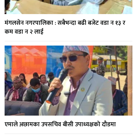
मंगलसेन नगरपालिका : सबैभन्दा बढी बजेट वडा न १३ र
कम वडा न २ लाई
एमाले अछामका उपसचिव बीसी उपाध्यक्षको दौडमा