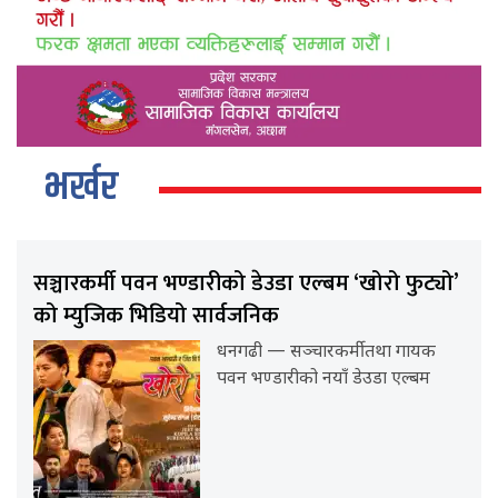
भर्खर
सञ्चारकर्मी पवन भण्डारीको डेउडा एल्बम ‘खोरो फुट्यो’
को म्युजिक भिडियो सार्वजनिक
धनगढी — सञ्चारकर्मी तथा गायक
पवन भण्डारीको नयाँ डेउडा एल्बम