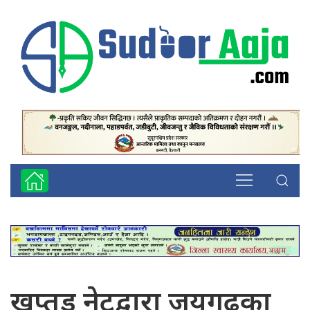
खप्तड नेटद्वारा जयगढका