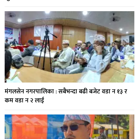
मंगलसेन नगरपालिका : सबैभन्दा बढी बजेट वडा न १३ र
कम वडा न २ लाई