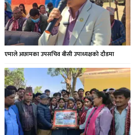
एमाले अछामका उपसचिव बीसी उपाध्यक्षको दौडमा