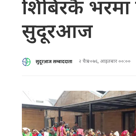
शिबिरकै भरमा 
सुदूरआज
सुदूरआज सम्बाददाता
२ चैत्र २०७६, आइतबार ००:००