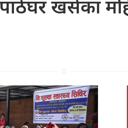
पाठेघर खसेका महि