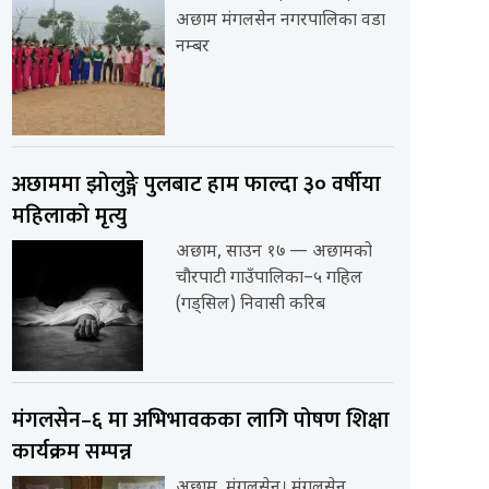
अछाम मंगलसेन नगरपालिका वडा
नम्बर
अछाममा झोलुङ्गे पुलबाट हाम फाल्दा ३० वर्षीया
महिलाको मृत्यु
अछाम, साउन १७ — अछामको
चौरपाटी गाउँपालिका–५ गहिल
(गड्सिल) निवासी करिब
मंगलसेन–६ मा अभिभावकका लागि पोषण शिक्षा
कार्यक्रम सम्पन्न
अछाम, मंगलसेन। मंगलसेन