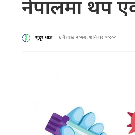
नेपालमा थप एक 
सुदूर आज
६ बैशाख २०७७, शनिबार ००:००