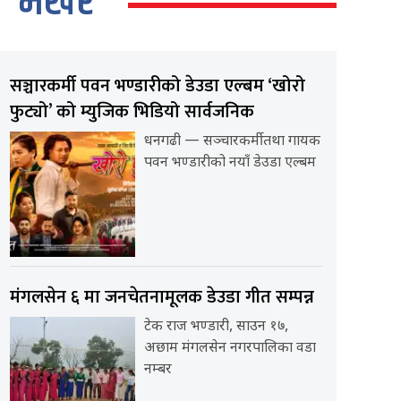
भर्खर
सञ्चारकर्मी पवन भण्डारीको डेउडा एल्बम ‘खोरो
फुट्यो’ को म्युजिक भिडियो सार्वजनिक
धनगढी — सञ्चारकर्मी तथा गायक
पवन भण्डारीको नयाँ डेउडा एल्बम
मंगलसेन ६ मा जनचेतनामूलक डेउडा गीत सम्पन्न
टेक राज भण्डारी, साउन १७,
अछाम मंगलसेन नगरपालिका वडा
नम्बर