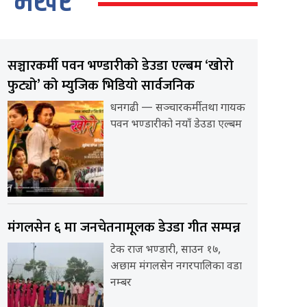
भर्खर
सञ्चारकर्मी पवन भण्डारीको डेउडा एल्बम ‘खोरो
फुट्यो’ को म्युजिक भिडियो सार्वजनिक
धनगढी — सञ्चारकर्मी तथा गायक
पवन भण्डारीको नयाँ डेउडा एल्बम
मंगलसेन ६ मा जनचेतनामूलक डेउडा गीत सम्पन्न
टेक राज भण्डारी, साउन १७,
अछाम मंगलसेन नगरपालिका वडा
नम्बर