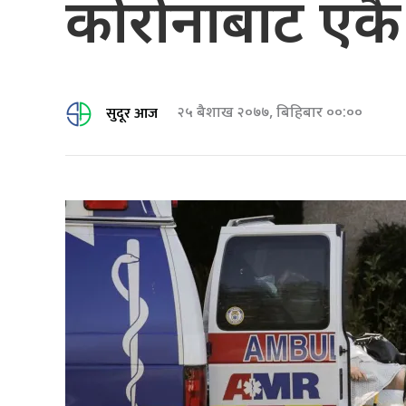
कोरोनाबाट एकै 
सुदूर आज
२५ बैशाख २०७७, बिहिबार ००:००